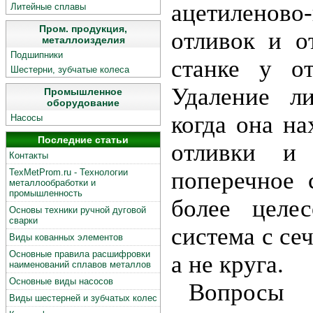
ацетиленово
Литейные сплавы
Пром. продукция,
отливок и о
металлоизделия
Подшипники
станке у о
Шестерни, зубчатые колеса
Удаление л
Промышленное
оборудование
когда она на
Насосы
Последние статьи
отливки и
Контакты
TexMetProm.ru - Технологии
поперечное 
металлообработки и
промышленность
более целес
Основы техники ручной дуговой
сварки
система с се
Виды кованных элементов
Основные правила расшифровки
а не круга.
наименований сплавов металлов
Основные виды насосов
Вопрос
Виды шестерней и зубчатых колес