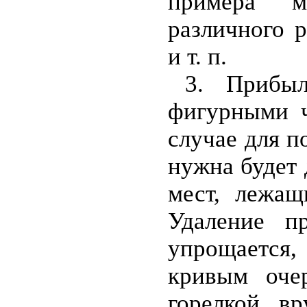
примера м
различного р
и т. п.
3. Прибы
фигурными ч
случае для п
нужна будет 
мест, лежа
Удаление п
упрощается,
кривым очер
горелкой в