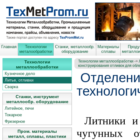
Главная
Технологии
Станки, металлообр.
Материалы
Проду
металообработки
оборудование
сплавы
металло
Технологии металлообработки
->
Технологии
конструирования отливок для обле
металлообработки
Отделени
Кузнечное дело
Литье, отливки
технологи
Сварка
Станки, инструмент
металлообр. оборудование
Литейное, печи
Токарное
Литники и
Фрезерное
чугунных о
Пром. материалы
металл, сплавы, пластики