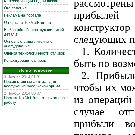
рассмотре
Классификация подшипников
Объявления
прибылей 
Реклама на портале
О портале TexMetProm.ru
конструкт
Выбор общей конструкции литой
детали
следующих п
Основные виды литейного
оборудования
1. Количе
Оценка технологичности отливок
быть по воз
Конфигурация отливок
Лента новостей
2. Прибыл
3 Ноября 2014 01:31
Перспективный автомат для
чтобы их мо
вооружения российской армии
2 Ноября 2014 00:07
из операций
Портал TexMetProm.ru начал свою
работу!
случае отп
прибыли во