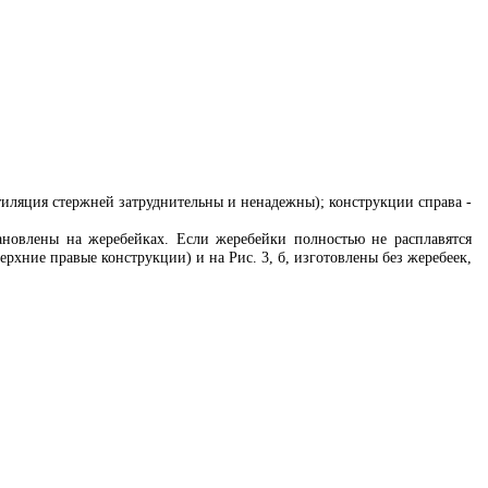
нтиляция стержней затруднительны и ненадежны); конструкции справа -
тановлены на жеребейках. Если жеребейки полностью не расплавятся
ерхние правые конструкции) и на Рис. 3, б, изготовлены без жеребеек,