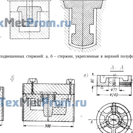
 подвешенных стержней: а, б - стержни, укрепленные в верхней полуф