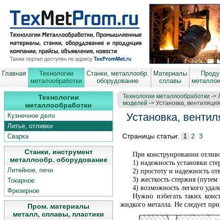
Главная
Технологии
Станки, металлообр.
Материалы
Проду
металообработки
оборудование
сплавы
металло
Технологии металлообработки
->
Технологии
моделей
-> Установка, вентиляция
металлообработки
Установка, вентил
Кузнечное дело
Литье, отливки
Страницы статьи:
1
2
3
Сварка
Станки, инструмент
При конструировании отливо
металлообр. оборудование
1) надежность установки ст
Литейное, печи
2) простоту и надежность отв
3) жесткость стержня (путем
Токарное
4) возможность легкого удал
Фрезерное
Нужно избегать таких конс
жидкого металла. Не следует пр
Пром. материалы
металл, сплавы, пластики