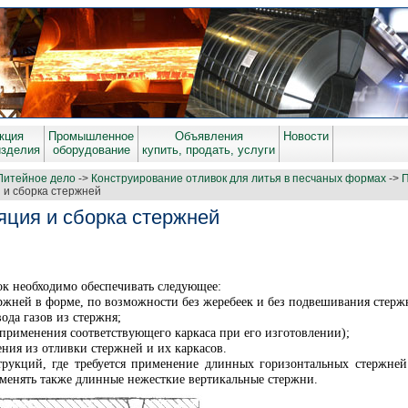
кция
Промышленное
Объявления
Новости
изделия
оборудование
купить, продать, услуги
Литейное дело
->
Конструирование отливок для литья в песчаных формах
->
П
 и сборка стержней
яция и сборка стержней
к необходимо обеспечивать следующее:
ержней в форме, по возможности без жеребеек и без подвешивания стерж
ода газов из стержня;
 применения соответствующего каркаса при его изготовлении);
ения из отливки стержней и их каркасов.
трукций, где требуется применение длинных горизонтальных стержней
именять также длинные нежесткие вертикальные стержни.