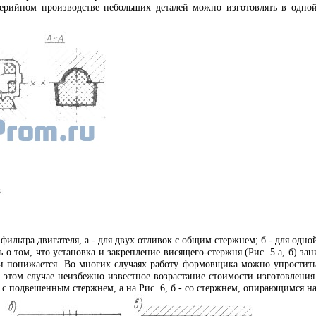
серийном производстве небольших деталей можно изготовлять в одно
 фильтра двигателя, а - для двух отливок с общим стержнем; б - для одн
о том, что установка и закрепление висящего-стержня (Рис. 5 а, б) зан
ки понижается. Во многих случаях работу формовщика можно упростит
в этом случае неизбежно известное возрастание стоимости изготовления
 с подвешенным стержнем, а на Рис. 6, б - со стержнем, опирающимся 