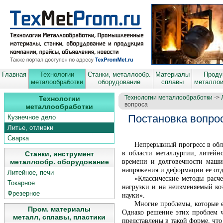
Главная
Технологии
Станки, металлообр.
Материалы
Проду
металообработки
оборудование
сплавы
металло
Технологии металлообработки
->
Технологии
вопроса
металлообработки
Постановка вопро
Кузнечное дело
Литье, отливки
Сварка
Непрерывный прогресс в обл
в области металлургии, литейн
Станки, инструмент
времени и долговечности маши
металлообр. оборудование
напряжения и деформации ее отд
Литейное, печи
«Классические методы расч
Токарное
нагрузки и на неизменяемый ко
Фрезерное
науки».
Многие проблемы, которые е
Пром. материалы
Однако решение этих проблем ч
металл, сплавы, пластики
представлены в такой форме, чт