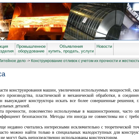
кция
Промышленное
Объявления
Новости
изделия
оборудование
купить, продать, услуги
Литейное дело
->
Конструирование отливок с учетом их прочности и жесткост
са
асти конструирования машин, увеличения используемых мощностей, ско
ого производства, пластической и механической обработки, в соедин
н вынуждают конструктора искать все более совершенные решения, г
ельных деталей.
ета прочности, повсеместно используемые в машиностроении, часто 
эффициент безопасности. Методы эти иногда не совместимы ни с треб
ще недавно считались интересными исключительно с теоретической точ
асто можно найти только в специальных малодоступных для конструк
о не могут быть непосредственно использованы конструктором.