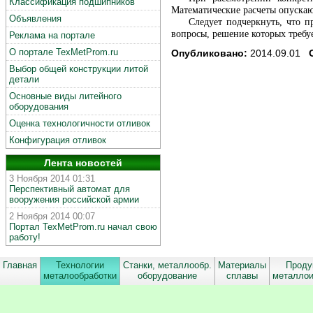
Классификация подшипников
Математические расчеты опускаю
Объявления
Следует подчеркнуть, что 
вопросы, решение которых требу
Реклама на портале
О портале TexMetProm.ru
Опубликовано:
2014.09.01
Выбор общей конструкции литой
_ _ _ _ _ _ _ _ _ _ _ _ _ _ _ _ _ _ _ _ _ _ _ _ _ _ _ _ _ _ _ _ _ _ _ _ _ _ _ _ _ _
детали
_ _ _ _ _ _ _ _ _ _ _ _ _ _ _ _ _ _ _ _ _ _ _ _ _ _ _ _ _ _ _ _ _ _ _ _ _ _ _ _ _ _
Основные виды литейного
оборудования
Оценка технологичности отливок
Конфигурация отливок
Лента новостей
3 Ноября 2014 01:31
Перспективный автомат для
вооружения российской армии
2 Ноября 2014 00:07
Портал TexMetProm.ru начал свою
работу!
Главная
Технологии
Станки, металлообр.
Материалы
Проду
металообработки
оборудование
сплавы
металло