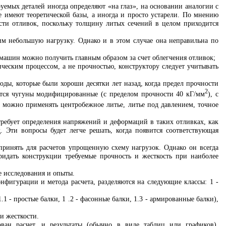
уемых деталей иногда определяют «на глаз», на основании аналогии с
 имеют теоретической базы, а иногда и просто устарели. По мнению
ости отливок, поскольку толщину литых сечений в целом приходится
м небольшую нагрузку. Однако и в этом случае она неправильна по
 машин можно получить главным образом за счет облегчения отливок;
ическим процессом, а не прочностью, конструктору следует учитывать
оды, которые были хороши десятки лет назад, когда предел прочности
2
ются чугуны модифицированные (с пределом прочности 40 кГ/мм
), с
а можно применять центробежное литье, литье под давлением, точное
 требует определения напряжений и деформаций в таких отливках, как
 Эти вопросы будет легче решать, когда появится соответствующая
принять для расчетов упрощенную схему нагрузок. Однако он всегда
идать конструкции требуемые прочность и жесткость при наиболее
е исследования и опыты.
нфигурации и метода расчета, разделяются на следующие классы: 1 -
1 - простые балки, 1 .2 - фасонные балки, 1.3 - армированные балки),
и жесткости.
ван расчет, и результаты (обычно в виде таблиц или графиков).