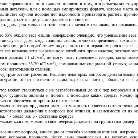
твие справочников по прочности привели к тому, что размеры конструир
ными деталями, или с помощью эмпирических формул, которые часто не
льшинстве случаев вообще нет надобности производить расчеты прочн
рая получается в результате расчетов прочности.
быть допущена только по отношению к мелким отливкам, испытывающи
0 до 85% общего веса машин; совершенно очевидно, что уменьшение веса
ве случаев, даже когда толщина стенок отливки определяется технолог
ь деформаций под действием внутренних сил и неравномерного нагрева;
ает все возможности современного литейного производства; поэтому мет
2
ался равным 14 кГ/мм
, не могут быть приемлемы сегодня, когда име
2
лом прочности 55-70 кГ1мм
), армированные специальной сталью; когд
собы изготовления отливок.
еред трудностями расчетов. Решение некоторых вопросов действительно
гурации, пространственные рамы, каркасные плиты, оболочки и т. д.
тор может столкнуться с не разработанными до сих пор вопросами и 
екую сущность явления и понять, с помощью каких средств можно пр
ала и обеспечении простоты изготовления.
лучаях конструктор должен иметь возможность провести соответствующи
ассмотрения дальнейших вопросов все отливки, в зависимости от их ко
ты, 4 - оболочки, 5 - составные корпуса.
льным классам, можно в свою очередь разделить на группы (например: 1.
возникнут вопросы, зависящие от способа крепления отливки, нагрузки 
ных вопросов прочности будут даны предпосылки, на которых осно