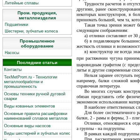
Литейные сплавы
Трудности расчетов и отсутс
другими, ранее сконструирован
Пром. продукция,
некоторых конструкторов, в бо
металлоизделия
принимать большей, чем та, кото
Подшипники
Такая точка зрения может 
следующим соображениям:
Шестерни, зубчатые колеса
а) отливки составляют от 3
Промышленное
б) в подавляющем большинст
оборудование
жесткость отливки и возможност
в) конструктор не всегда зн
Насосы
при растяжении чугуна приним
Последние статьи
шаровидным графитом (с преде
Контакты
литье и другие современные спо
Нельзя заранее отступать п
TexMetProm.ru - Технологии
например, балки сложной конфи
металлообработки и
справочная литература.
промышленность
Во многих случаях конструк
Основы техники ручной дуговой
обязан представить себе физич
сварки
экономном использовании матери
Виды кованных элементов
В наиболее ответственных с
Для более систематичного р
Основные правила расшифровки
балки, 2 - рамы и фермы, 3 - пли
наименований сплавов металлов
Отливки, относящиеся к отде
Основные виды насосов
а группы - на подгруппы.
Виды шестерней и зубчатых колес
В рамках каждой подгруппы 
При рассмотрении конкрет