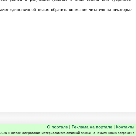
меют единственной целью обратить внимание читателя на некоторые
 _ _ _ _ _ _ _ _ _ _ _ _ _ _ _ _ _ _ _ _ _ _ _ _ _ _ _ _ _ _ _ _ _ _ _ _ _ _ _ _ _ _ _ _ _ _ _ _ _ _ _ _ _ _ _ _ _ _ _ _ _ _ _ _ _ _ _ _ _ _ _ _ _ _ _ _ _ _ _ _ _ _ _ _ _ _ _ _
О портале
|
Реклама на портале
|
Контакты
2026 © Любое копирование материалов без активной ссылки на TexMetProm.ru запрещено!