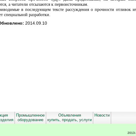
тся, а читатели отсылаются к первоисточникам.
приводимые в последующем тексте рассуждения о прочности отливок и
ет специальной разработки.
Обновлено:
2014.09.10
 _ _ _ _ _ _ _ _ _ _ _ _ _ _ _ _ _ _ _ _ _ _ _ _ _ _ _ _ _ _ _ _ _ _ _ _ _ _ _ _ _ _ _ _ _ _ _ _ _ _ _ _ _ _ _ _ _ _ _ _ _ _ _ _ _ _ _ _ _ _ _ _ _ _ _ _ _ _ _ _ _ _ _ _ _ _ _ _ _ _
 _ _ _ _ _ _ _ _ _ _ _ _ _ _ _ _ _
кция
Промышленное
Объявления
Новости
изделия
оборудование
купить, продать, услуги
2013-