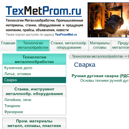
Главная
Технологии
Станки, металлообр.
Материалы
Проду
металообработки
оборудование
сплавы
металло
Технологии металлообработки
-> 
Технологии
металлообработки
Сварка
Кузнечное дело
Литье, отливки
Ручная дуговая сварка (РД
Сварка
Основы техники ручной дуг
Станки, инструмент
_ _ _ _ _ _ _ _ _ _ _ _ _ _ _ _ _ _ _ _ _ _ _ _ _ _ _ _ _ _ _ _ _ _ _ _ _ _ _ _ _ _
металлообр. оборудование
_ _ _ _ _ _ _ _ _ _ _ _ _ _ _ _ _ _ _ _ _ _ _ _ _ _ _ _ _ _ _ _ _ _ _ _ _ _ _ _ _ _
Литейное, печи
Токарное
Фрезерное
Пром. материалы
металл, сплавы, пластики